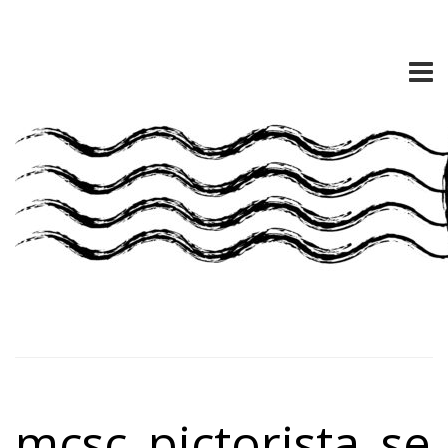
mcsc_pictorista_ses